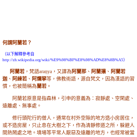
何謂
阿蘭若？
（以下解釋參考自
http://zh.wikipedia.org/wiki/%E9%98%BF%E8%98%AD%E8%8B%A5）
阿蘭若
，梵語araṇya，又譯為
阿蘭那
、
阿蘭攘
、
阿蘭若
迦
、
阿練若
、
阿爛拏
等，佛教術語，源自梵文，因為漢語的習
慣，也被簡稱為
蘭若
。
阿蘭若原意是指森林，引申的意義為：寂靜處、空閑處、
遠離處、無事處。
修行頭陀行的僧人，通常在村外空隙的地方造小房居住，
或不造房屋，只止息在大樹之下，作為清靜修道之所，躲避人
間熱鬧處之地。墳場等平常人厭惡及遠離的地方，也經常被當