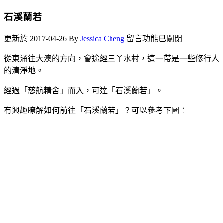
石溪蘭若
在
更新於 2017-04-26
By
Jessica Cheng
留言功能已關閉
〈石
從東涌往大澳的方向，會途經三丫水村，這一帶是一些修行人
溪
的清淨地。
蘭
若〉
經過「慈航精舍」而入，可達「石溪蘭若」。
中
有興趣瞭解如何前往「石溪蘭若」？可以參考下圖：