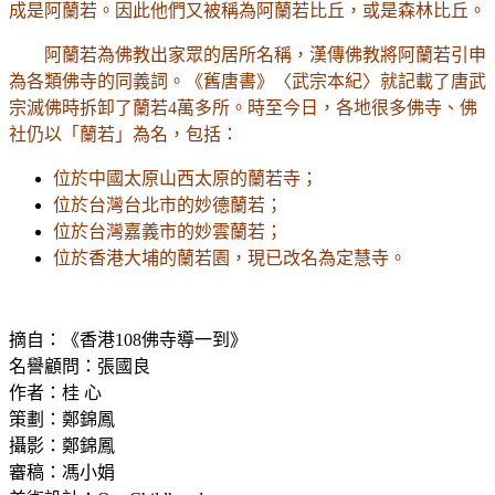
成是阿蘭若。因此他們又被稱為阿蘭若比丘，或是森林比丘。
阿蘭若為佛教出家眾的居所名稱，漢傳佛教將阿蘭若引申
為各類佛寺的同義詞。《舊唐書》〈武宗本紀〉就記載了唐武
宗滅佛時拆卸了蘭若4萬多所。時至今日，各地很多佛寺、佛
社仍以「蘭若」為名，包括：
位於中國太原山西太原的蘭若寺；
位於台灣台北市的妙德蘭若；
位於台灣嘉義市的妙雲蘭若；
位於香港大埔的蘭若園，現已改名為定慧寺。
摘自：《香港108佛寺導一到》
名譽顧問：張國良
作者：桂 心
策劃：鄭錦鳳
攝影：鄭錦鳳
審稿：馮小娟