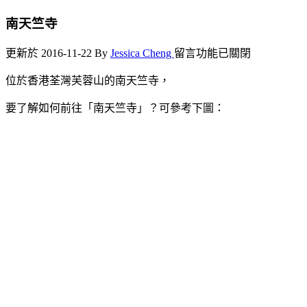
南天竺寺
在
更新於 2016-11-22
By
Jessica Cheng
留言功能已關閉
〈南
位於香港荃灣芙蓉山的南天竺寺，
天
竺
要了解如何前往「南天竺寺」？可參考下圖：
寺〉
中