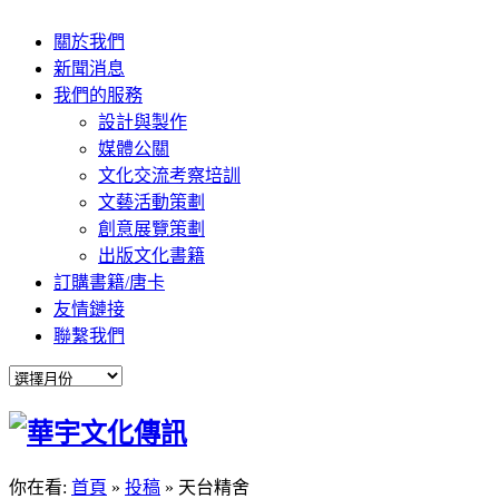
關於我們
新聞消息
我們的服務
設計與製作
媒體公關
文化交流考察培訓
文藝活動策劃
創意展覽策劃
出版文化書籍
訂購書籍/唐卡
友情鏈接
聯繫我們
你在看:
首頁
»
投稿
»
天台精舍