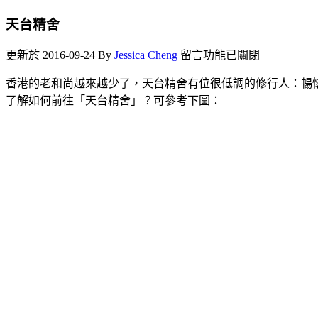
天台精舍
在
更新於 2016-09-24
By
Jessica Cheng
留言功能已關閉
〈天
香港的老和尚越來越少了，天台精舍有位很低調的修行人：暢
台
了解如何前往「天台精舍」？可參考下圖：
精
舍〉
中