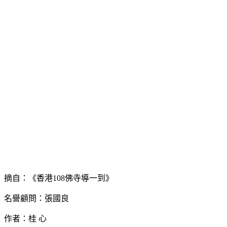
摘自：《香港108佛寺導一到》
名譽顧問：張國良
作者：桂 心