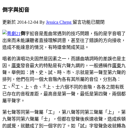
倒字與抝音
在
更新於 2014-12-04
By
Jessica Cheng
留言功能已關閉
〈倒
倒
字抝音是
粵
曲常遇到的技巧問題，指的是字音唱了
字
出來而未能讓聽者直接理解詞意，甚至往了錯誤的方向接收，
與
造成不能達意的情況，有時還會鬧成笑話。
抝
音〉
唱者的演唱功夫固然是因素之一，而譜曲填詞時的差誤也是主
中
因。
廣東
發音最大的特點是有六聲九調的，一般通稱作
廣東
九
聲。舉例如：詩、史、試、時、市、示就是第一聲至第六聲的
排列，他們在同一個大音階內各有其所屬的音位，分別為：
尺
士
工、
工、上、合、
上、士六個不同的音階，各各之間有既
已存在的音程差距，最高音是第一聲，最低是第四聲，兩個都
屬平聲字。
第七聲等同第一聲屬「工」，第八聲等同第三聲屬「上」，第
九聲等同第六聲屬「士」，但都在發聲後疾速收聲，造成疾頓
的感覺，就聽成了別一個字的了。如「試」字發聲急收就轉為