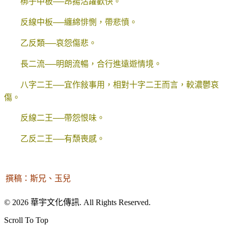
梆子中板──昂揚活躍歡快。
反線中板──纏綿悱惻，帶悲憤。
乙反類──哀怨傷悲。
長二流──明朗流暢，合行進遠遊情境。
八字二王──宜作敍事用，相對十字二王而言，較濃鬱哀
傷。
反線二王──帶怨恨味。
乙反二王──有頹喪感。
撰稿：斯兄、玉兒
© 2026 華宇文化傳訊. All Rights Reserved.
Scroll To Top