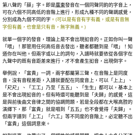
第八聲的「薛」字。即是
廣東
發音在一個同聲同韵的字音上，
可在六個不同高低的音階上進行，形成九種不同的聲調感覺，
分別成為九個不同的字
。
可以是有音有字有義，或是有音無
(
字但有義，也會是只有音，無字無義。
)
就單一個字的發音，理論上是不會出現抝音的。正如你叫一聲
「喂」！那管用任何高低音去發出，聽者都聽到是「喂」！知
道你在叫他。但兩字或以上的詞句，入譜時就要依從各個字在
九聲中的既有音距差來進行，才不會產生抝音，出現倒字。
舉例說，「富貴」一詞，兩字都屬第三聲，在音階上是同度
音，沒有音程差距，入譜就要配在同度音上，可以「上上」、
「尺尺」、「工工」乃至「五五」、「生生」都可以，基本上
是不會出現抝音的。但有時還可能聽到是「夫歸」的感覺，這
是與前後曲文音律之間的協調問題，若是全段都在大喉高腔的
演繹下，那「富貴」就是唱到「五五」也不會覺得「夫歸」。
但兩字譜到「上工」「六工」等不同度的音階上，必定聽不出
「富貴」這個詞意來。