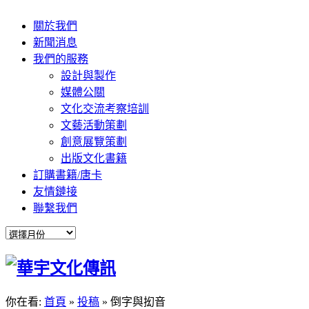
關於我們
新聞消息
我們的服務
設計與製作
媒體公關
文化交流考察培訓
文藝活動策劃
創意展覽策劃
出版文化書籍
訂購書籍/唐卡
友情鏈接
聯繫我們
你在看:
首頁
»
投稿
»
倒字與抝音