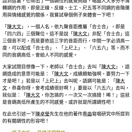
說到這裏，也帶出了一個調性的感覺問題，唱曲人大多分不清
轉調的作用，即是正線、反線、士工、尺五等不同調的音階運
用與情緒感覺的關係，我嘗試舉個例子來體會一下吧！
「
陳大文
」，一個人名，依九聲音距應屬「合士合」，即是
「四六四」三個聲位。這不是說「
陳大文
」非配「合士合」這
三個音不可，而是要依這三字的音距而行，中間一字必須高一
度，可以配成「合士合」、「上尺上」、「六五六」等。而不
同的音調高低，會給人不同的感覺。
大家試閉目想像一下，老師以「合士合」去叫「
陳大文
」，語
調造成的意思可能是：「
陳大文
，成績頗勉強啊，要努力一下
才是吧！」若是以「上尺上」去叫呢，語調可能是：「
陳大
文
，恭喜你呀，會考成績很好啊！」要是以「六五六」去叫，
就似是：「
陳大文
，你怎搞的，一次又一次搞錯！唏！」這就
是音調高低所產生的不同感覺，或許就是所謂調性吧！
在此也引述一下
陳卓瑩
先生在他的著作
粵曲
寫唱研究中所提到
的有關調性的形容吧！